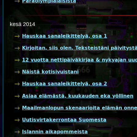
Paraolympialaisista
kesä 2014
Hauskaa sanaleikittelyä, osa 1
Kirjoitan, siis olen. Teksteistäni päivityst
12 vuotta nettipäiväkirjaa & nykyajan uu
Näistä kotisivuistani
Hauskaa sanaleikittelyä, osa 2
Asiaa elämästä, kuukauden eka yöllinen
Maailmanlopun skenaarioita elämän onn
Uutisvirtakerrontaa Suomesta
Islannin aikapommeista