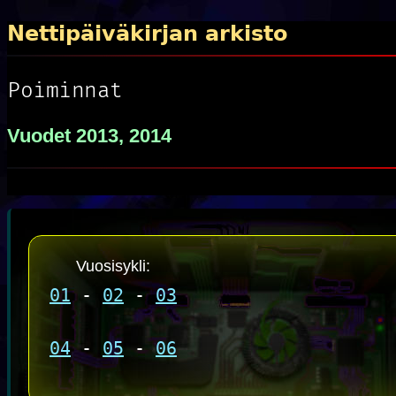
Nettipäiväkirjan arkisto
Poiminnat
Vuodet 2013, 2014
Vuosisykli:
01
-
02
-
03
04
-
05
-
06