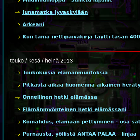
Junamatka Jyväskylään
Arkeani
Kun tämä nettipäiväkirja täytti tasan 40
touko / kesä / heinä 2013
Toukokuisia elämänmuutoksia
Pitkästä aikaa huomenna aikainen herätys
Onnellinen hetki elämässä
Elämänmyönteinen hetki elämässäni
Romahdus, elämään pettyminen - osa sat
Purnausta, yöllistä ANTAA PALAA - linjaa