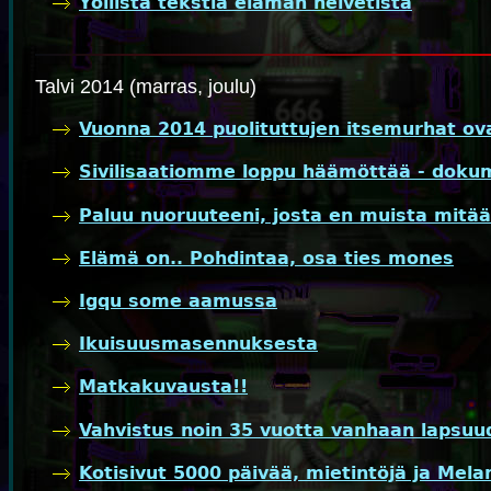
Yöllistä tekstiä elämän helvetistä
Talvi 2014 (marras, joulu)
Vuonna 2014 puolituttujen itsemurhat ova
Sivilisaatiomme loppu häämöttää - dokum
Paluu nuoruuteeni, josta en muista mitää
Elämä on.. Pohdintaa, osa ties mones
Igqu some aamussa
Ikuisuusmasennuksesta
Matkakuvausta!!
Vahvistus noin 35 vuotta vanhaan lapsuud
Kotisivut 5000 päivää, mietintöjä ja Mel