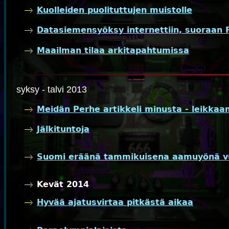
Kuolleiden puolituttujen muistolle
Datasiemensyöksy internettiin, suoraan F
Maailman tilaa arkitapahtumissa
syksy - talvi 2013
Meidän Perhe artikkeli minusta - leikkaa
Jälkituntoja
Suomi eräänä tammikuisena aamuyönä v
Kevät 2014
Hyvää ajatusvirtaa pitkästä aikaa