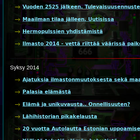
Vuoden 2525 jälkeen. Tulevaisuusennuste
Maailman tilaa jälleen. Uutisissa
Hermopulssien yhdistämistä
Ilmasto 2014 - vettä riittää väärissä paik
Syksy 2014
Ajatuksia ilmastonmuutoksesta sekä maa
Palasia elämästä
Elämä ja unikuvausta.. Onnellisuuten?
Lähihistorian pikakelausta
20 vuotta Autolautta Estonian uppoamise