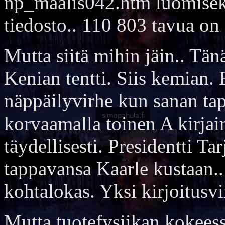
np_maalis042.htm luomiseksi
tiedosto.. 110 803 tavua on 
Mutta siitä mihin jäin.. Tän
Kenian tentti. Siis kemian. 
näppäilyvirhe kun sanan ta
korvaamalla toinen A kirjai
täydellisesti. Presidentti T
tappavansa Kaarle kustaan.. 
kohtalokas. Yksi kirjoitusvi
Mutta tuotefysiikan kokeess