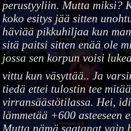
perustyyliin. Mutta miksi? K
koko esitys jää sitten unoht
häviää pikkuhiljaa kun man
sitä paitsi sitten enää ole
jossa sen korpun voisi lukea
vittu kun väsyttää.. Ja vars
tiedä ettei tulostin tee mitä
virransäästötilassa. Hei, id
lämmetää +600 asteeseen ett
Mutta nämä saatanat vain ha