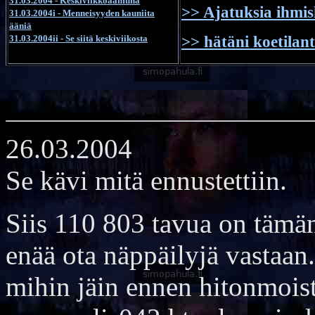
31.03.2004 - Keskiviikkoaamuna
>> Ajatuksia ihmi
31.03.2004i - Menneisyyden kauniita
ääniä
31.03.2004ii - Se siitä keskiviikosta
>> hätäni koetilant
26.03.2004
Se kävi mitä ennustettiin.
Siis 110 803 tavua on tämän
enää ota näppäilyjä vastaan.
mihin jäin ennen hitonmoist