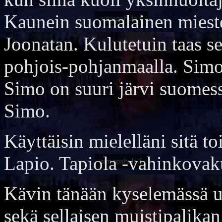
Kaunein suomalainen miest
Joonatan. Kulutetuin taas 
pohjois-pohjanmaalla. Simo 
Simo on suuri järvi suomess
Simo.
Käyttäisin mielelläni sitä t
Lapio. Tapiola -vahinkovaku
Kävin tänään kyselemässä u
sekä sellaisen muistipalika