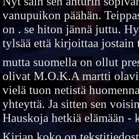
Nyt sain sen anturin sopiva
vanupuikon päähän. Teippasi
on . se hiton jännä juttu. H
tylsää että kirjoittaa jostain
mutta suomella on ollut pres
olivat M.O.K.A martti olavi 
vielä tuon netistä huomenn
yhteyttä. Ja sitten sen voisi
Hauskoja hetkiä elämään - k
Kirjan koko on tekstitiedost