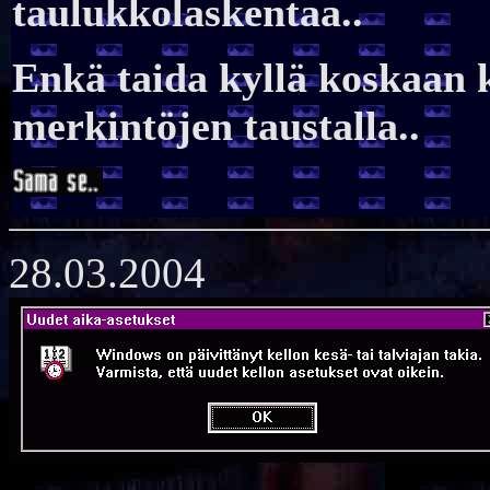
taulukkolaskentaa..
Enkä taida kyllä koskaan 
merkintöjen taustalla..
28.03.2004