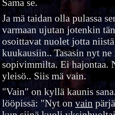
Sama se.
Ja mä taidan olla pulassa s
varmaan ujutan jotenkin tä
osoittavat nuolet jotta niistä
kuukausiin.. Tasasin nyt ne 
sopivimmilta. Ei hajontaa. N
yleisö.. Siis mä vain.
"Vain" on kyllä kaunis sana
lööpissä: "Nyt on
vain
pärjä
kun siinä kuoli yksinhuoltaj