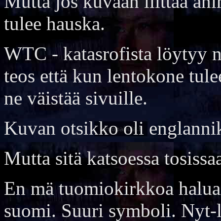
Mutta jos kuvaan liittää anim
tulee hauska.
WTC - katasrofista löytyy n
teos että kun lentokone tule
ne väistää sivuille.
Kuvan otsikko oli englannik
Mutta sitä katsoessa tosissa
En mä tuomiokirkkoa haluai
suomi. Suuri symboli. Nyt-lii