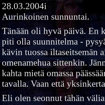
28.03.2004i
Aurinkoinen sunnuntai.
Tänään oli hyvä päivä. En k
piti olla suunnitelma - pys
kävin tuossa iltaseitsemän 
omenamehua sittenkin. Jännä
kahta mietä omassa päässään.
tavalla. Vaan että yksinkerta
Eli olen seonnut tähän väli