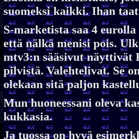
suomeksi kaikki. Ihan taat
S-marketista saa 4 eurolla
että nälkä menisi pois. Ul
mtv3:n sääsivut näyttivät
pilvistä. Valehtelivat. Se o
olekaan sitä paljon kastell
Mun huoneessani oleva kasv
kukkasia.
Ja tuossa on hyvä esimerkki