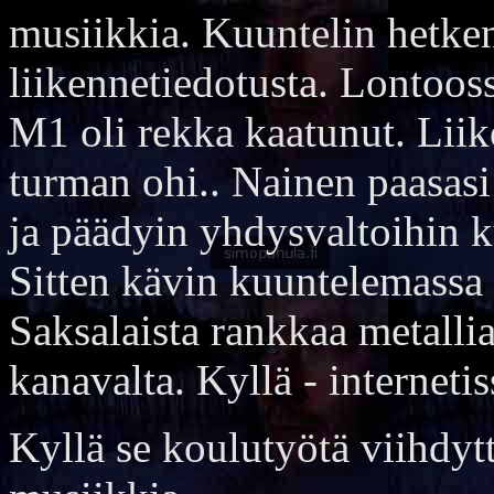
musiikkia. Kuuntelin hetke
liikennetiedotusta. Lontooss
M1 oli rekka kaatunut. Lii
turman ohi.. Nainen paasas
ja päädyin yhdysvaltoihin 
Sitten kävin kuuntelemassa 
Saksalaista rankkaa metallia
kanavalta. Kyllä - interneti
Kyllä se koulutyötä viihdyt