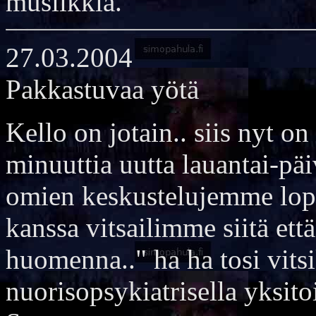
musiikkia.
27.03.2004
Pakkastuvaa yötä
Kello on jotain.. siis nyt on
minuuttia uutta lauantai-pä
omien keskustelujemme lop
kanssa vitsailimme siitä et
huomenna.." ha ha tosi vits
nuorisopsykiatrisella yksito