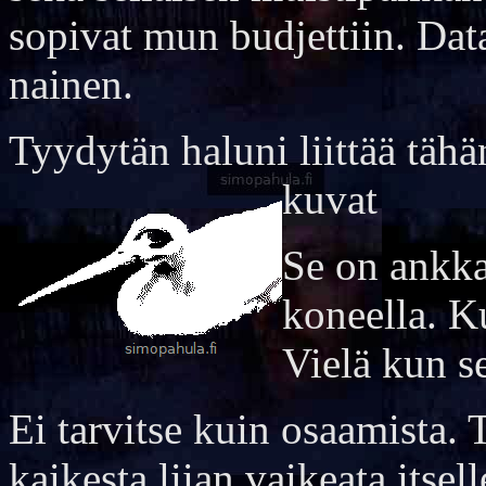
sopivat mun budjettiin. Dat
nainen.
Tyydytän haluni liittää täh
kuvat
Se on ankk
koneella. K
Vielä kun s
Ei tarvitse kuin osaamista. 
kaikesta liian vaikeata itsell