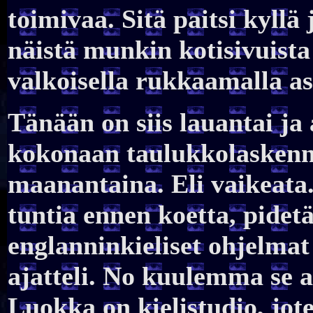
toimivaa. Sitä paitsi kyllä
näistä munkin kotisivuista
valkoisella rukkaamalla as
Tänään on siis lauantai ja 
kokonaan taulukkolaskenna
maanantaina. Eli vaikeata. 
tuntia ennen koetta, pidet
englanninkieliset ohjelma
ajatteli. No kuulemma se a
Luokka on kielistudio, jote