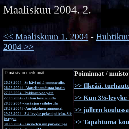
Maaliskuu 2004.
2.
<< Maaliskuun 1. 2004
-
Huhtiku
2004 >>
Tämä sivun merkinnät
Poiminnat / muisto
26.03.2004 - Se kävi mitä ennustettiin.
>> Ilkeää. turhautu
26.03.2004i - Ajattelin uudistaa jotain.
27.03.2004 - Pakkastuvaa yötä
>> Kun 3½-levyke
27.03.2004i - Jotain täysin uutta
28.03.2004 - kesäajan vaihdostila
28.03.2004i - Aurinkoinen sunnuntai.
>> jälleen koulussa
29.03.2004 - 3½-levyke pelasti päivän. Siis
korppu.
>> Tapahtuma kou
30.03.2004 - Lueskelen sun päiväkirjaa