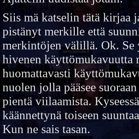
Siis mä katselin tätä kirjaa 
pistänyt merkille että suun
merkintöjen välillä. Ok. Se
hivenen käyttömukavuutta mu
huomattavasti käyttömukavuu
nuolen jolla pääsee suoraan
pientä viilaamista. Kyseess
käännettynä toiseen suuntaa
Kun ne sais tasan.