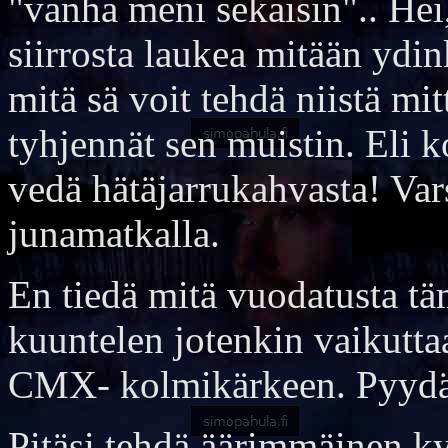
"vanha meni sekaisin".. He
siirrosta laukea mitään ydi
mitä sä voit tehdä niistä mit
tyhjennät sen muistin. Eli k
vedä hätäjarrukahvasta! Var
junamatkalla.
En tiedä mitä vuodatusta t
kuuntelen jotenkin vaikutta
CMX- kolmikärkeen. Pyyd
Pitäsi tehdä äärimmäinen ky