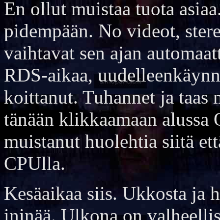
En ollut muistaa tuota asia
pidempään. No videot, ster
vaihtavat sen ajan automaatt
RDS-aikaa, uudelleenkäynni
koittanut. Tuhannet ja taas 
tänään klikkaamaan alussa 
muistanut huolehtia siitä et
CPUlla.
Kesäaikaa siis. Ukkosta ja h
ininää. Ulkona on valheellis