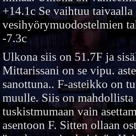
+14.1c Se vaihtuu taivaalla 
vesihyörymuodostelmien tak
-7.3c
Ulkona siis on 51.7F ja sis
Mittarissani on se vipu. as
sanottuna.. F-asteikko on t
muulle. Siis on mahdollista
tuskistmumaan vain asettama
asentoon F. Sitten ollaan os