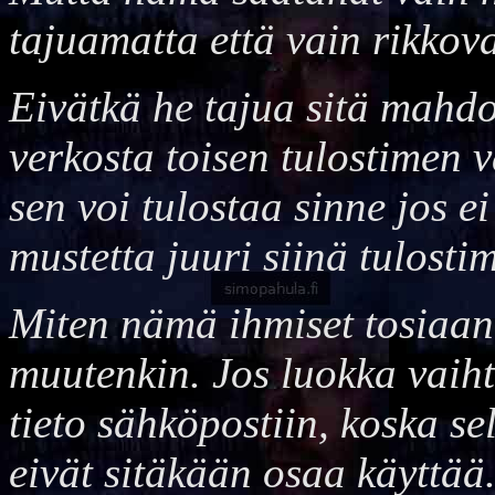
tajuamatta että vain rikkova
Eivätkä he tajua sitä mahdol
verkosta toisen tulostimen 
sen voi tulostaa sinne jos e
mustetta juuri siinä tulosti
Miten nämä ihmiset tosiaan
muutenkin. Jos luokka vaihtu
tieto sähköpostiin, koska s
eivät sitäkään osaa käyttää.