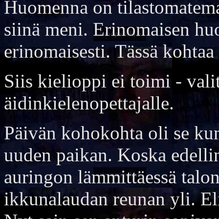
Huomenna on tilastomatema
siinä meni. Erinomaisen hu
erinomaisesti. Tässä kohtaa
Siis kielioppi ei toimi - val
äidinkielenopettajalle.
Päivän kohokohta oli se kun
uuden paikan. Koska edellin
auringon lämmittäessä talon 
ikkunalaudan reunan yli. El