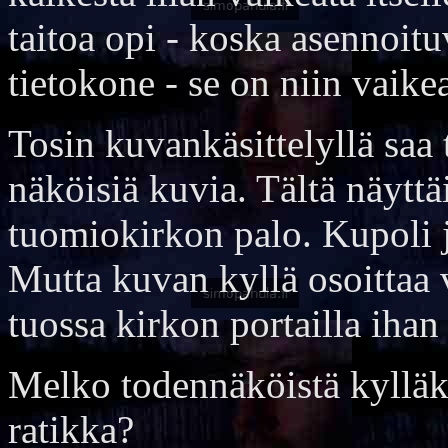
taitoa opi - koska asennoitu
tietokone - se on niin vaikea
Tosin kuvankäsittelyllä saa
näköisiä kuvia. Tältä näyttä
tuomiokirkon palo. Kupoli j
Mutta kuvan kyllä osoittaa
tuossa kirkon portailla iha
Melko todennäköistä kylläki
ratikka?