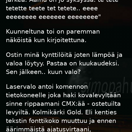
tetette teete tet tetete.. eeee
eeeeeeee eeeeeee eeeeeeee"
Kuunneltuna toi on paremman
näköistä kun kirjoitettuna.
Ostin minä kynttilöitä joten lämpöä ja
valoa löytyy. Pastaa on kuukaudeksi.
Sen jälkeen.. kuun valo?
Laservalo antoi komennon
tietokoneelle joka haki kovalevyltään
sinne rippaamani CMX:ää - ostetuilta
levyiltä. Kolmikärki Gold. Eli kenties
tekstin fonttikoko muuttuu ja ennen
äärimmäistä ajatusvirtaani,