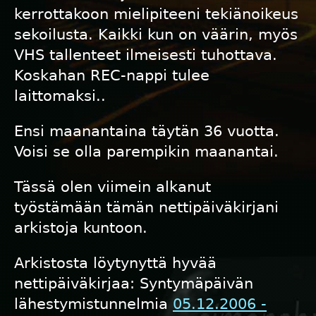
kerrottakoon mielipiteeni tekiänoikeus
sekoilusta. Kaikki kun on väärin, myös
VHS tallenteet ilmeisesti tuhottava.
Koskahan REC-nappi tulee
laittomaksi..
Ensi maanantaina täytän 36 vuotta.
Voisi se olla parempikin maanantai.
Tässä olen viimein alkanut
työstämään tämän nettipäiväkirjani
arkistoja kuntoon.
Arkistosta löytynyttä hyvää
nettipäiväkirjaa: Syntymäpäivän
lähestymistunnelmia
05.12.2006 -