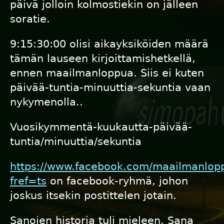
päivä jolloin kolmostiekin on jälleen
soratie.
9:15:30:00 olisi aikayksiköiden määrä
tämän lauseen kirjoittamishetkellä,
ennen maailmanloppua. Siis ei kuten
päivää-tuntia-minuuttia-sekuntia vaan
nykymenolla..
Vuosikymmentä-kuukautta-päivää-
tuntia/minuuttia/sekuntia
https://www.facebook.com/maailmanlop
fref=ts
on facebook-ryhmä, johon
joskus itsekin postittelen jotain.
Sanojen historia tuli mieleen. Sana