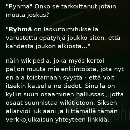
"Ryhmä" Onko se tarkoittanut jotain
muuta joskus?
"
Ryhmä
on laskutoimituksella
varustettu epätyhjä joukko siten, että
kahdesta joukon alkiosta..."
näin wikipedia, joka myös kertoi
paljon muuta mielenkiintoista, jota nyt
en ala toistamaan syystä - että voit
itsekin katsella ne tiedot. Sinulla on
kyllin suuri osaaminen hallussasi, jotta
osaat suunnistaa wikitietoon. Siksen
aliarvioi lukiaani ja liittämällä tämän
verkkojulkaisun yhteyteen linkkiä.