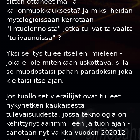
sitten ottaneet mallia
kallonmuokkauksesta? Ja miksi heidän
mytologioissaan kerrotaan
"lintuolennoista" jotka tulivat taivaalta
"tulivaunuissa" ?
Yksi selitys tulee itselleni mieleen -
joka ei ole mitenkään uskottava, sillä
se muodostaisi pahan paradoksin joka
kieltäisi itse ajan.
Jos tuolloiset vierailijat ovat tulleet
nykyhetken kaukaisesta
tulevaisuudesta, jossa teknologia on
kehittynyt äärimmilleen ja tuon ajan -
sanotaan nyt vaikka vuoden 202012