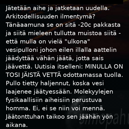
Jätetään aihe ja jatketaan uudella.
Arkitodellisuuden ilmentymä?
Tänäaamuna se on sitä -20c pakkasta
ja siitä mieleen tullutta muistoa siitä -
että mulla on vielä "ulkona"
vesipulloni johon eilen illalla aattelin
jäädyttää vähän jäätä, jotta sais
jäävettä. Uutisia itselleni: MINULLA ON
TOSI JÄISTÄ VETTÄ odottamassa tuolla.
Pullo tietty haljennut, koska vesi
laajenee jäätyessään. Molekyylejen
fysikaallisiin aiheisiin perustuva
homma. Ei, ei se niin voi mennä.
Jäätonttuhan taikoo sen jäähän yön
aikana.