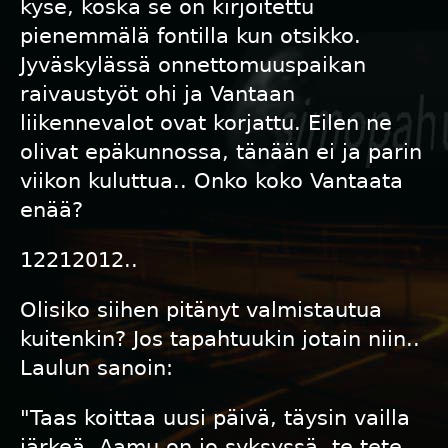
kyse, koska se on kirjoitettu
pienemmälä fontilla kun otsikko.
Jyväskylässä onnettomuuspaikan
raivaustyöt ohi ja Vantaan
liikennevalot ovat korjattu. Eilen ne
olivat epäkunnossa, tänään ei ja parin
viikon kuluttua.. Onko koko Vantaata
enää?
12212012..
Olisiko siihen pitänyt valmistautua
kuitenkin? Jos tapahtuukin jotain niin..
Laulun sanoin:
"Taas koittaa uusi päivä, täysin vailla
järkeä. Aamu on jo syksyssä. te tete