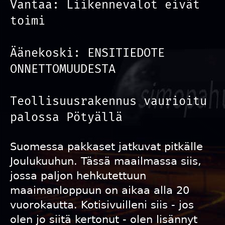
Vantaa: Liikennevalot eivät
toimi
Äänekoski: ENSITIEDOTE
ONNETTOMUUDESTA
Teollisuusrakennus vaurioitu
palossa Pötyällä
Suomessa pakkaset jatkuvat pitkälle
Joulukuuhun. Tässä maailmassa siis,
jossa paljon hehkutettuun
maaimanloppuun on aikaa alla 20
vuorokautta. Kotisivuilleni siis - jos
olen jo siitä kertonut - olen lisännyt