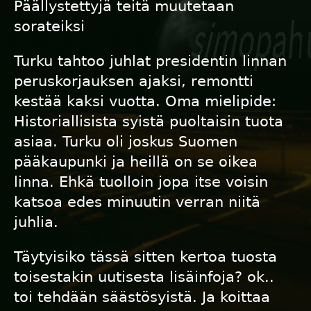
Päällystettyjä teitä muutetaan
sorateiksi
Turku tahtoo juhlat presidentin linnan
peruskorjauksen ajaksi, remontti
kestää kaksi vuotta. Oma mielipide:
Historiallisista syistä puoltaisin tuota
asiaa. Turku oli joskus Suomen
pääkaupunki ja heillä on se oikea
linna. Ehkä tuolloin jopa itse voisin
katsoa edes minuutin verran niitä
juhlia.
Täytyisiko tässä sitten kertoa tuosta
toisestakin uutisesta lisäinfoja? ok..
toi tehdään säästösyistä. Ja koittaa