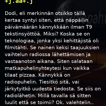
+j.aa+.j
Dodi, eli merkinnän otsikko tällä
kertaa syntyi siten, että näppäilin
päivämäärän kännykkään ilman T9
tekstinsyöttöä. Miksi? Koska se on
teknologiaa, jonka yksi kehittäjistä oli
filmitähti. Se nainen keksi taajuuksien
vaihtelun radiossa lähettämisen ja
vastaanoton aikana. Siten salataan
matkapuhelinyhteytesi kun vaikka
tilaat pizzaa. Kännykkä on
radiopuhelin. Tiesitkö sitä, vai
järkytyitkö uudesta tiedosta. Se siis on
radiolähetin. Millä tavalla sä sitten
luulit että se toimii? Ok. valehtelin..