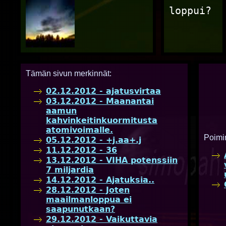
loppui?
Tämän sivun merkinnät:
02.12.2012 - ajatusvirtaa
03.12.2012 - Maanantai
aamun
kahvinkeitinkuormitusta
atomivoimalle.
Poimi
05.12.2012 - +j.aa+.j
11.12.2012 - 36
13.12.2012 - VIHA potenssiin
7 miljardia
14.12.2012 - Ajatuksia..
28.12.2012 - Joten
maailmanloppua ei
saapunutkaan?
29.12.2012 - Vaikuttavia