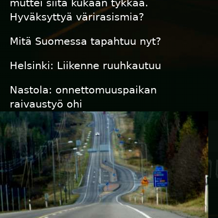
muttei siitä kukaan tykkää.
Hyväksyttyä värirasismia?
Mitä Suomessa tapahtuu nyt?
Helsinki: Liikenne ruuhkautuu
Nastola: onnettomuuspaikan
raivaustyö ohi