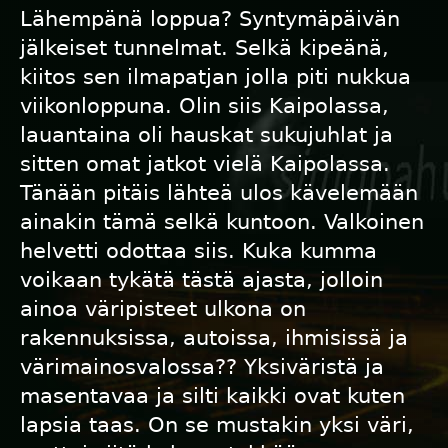
Lähempänä loppua? Syntymäpäivän
jälkeiset tunnelmat. Selkä kipeänä,
kiitos sen ilmapatjan jolla piti nukkua
viikonloppuna. Olin siis Kaipolassa,
lauantaina oli hauskat sukujuhlat ja
sitten omat jatkot vielä Kaipolassa.
Tänään pitäis lähteä ulos kävelemään
ainakin tämä selkä kuntoon. Valkoinen
helvetti odottaa siis. Kuka kumma
voikaan tykätä tästä ajasta, jolloin
ainoa väripisteet ulkona on
rakennuksissa, autoissa, ihmisissä ja
värimainosvalossa?? Yksiväristä ja
masentavaa ja silti kaikki ovat kuten
lapsia taas. On se mustakin yksi väri,